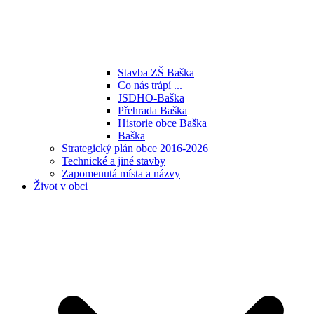
Stavba ZŠ Baška
Co nás trápí ...
JSDHO-Baška
Přehrada Baška
Historie obce Baška
Baška
Strategický plán obce 2016-2026
Technické a jiné stavby
Zapomenutá místa a názvy
Život v obci