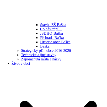
Stavba ZŠ Baška
Co nás trápí ...
JSDHO-Baška
Přehrada Baška
Historie obce Baška
Baška
Strategický plán obce 2016-2026
Technické a jiné stavby
Zapomenutá místa a názvy
Život v obci