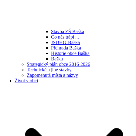
Stavba ZŠ Baška
Co nás trápí ...
JSDHO-Baška
Přehrada Baška
Historie obce Baška
Baška
Strategický plán obce 2016-2026
Technické a jiné stavby
Zapomenutá místa a názvy
Život v obci