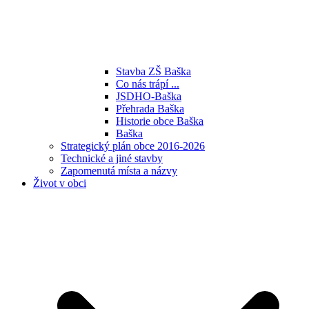
Stavba ZŠ Baška
Co nás trápí ...
JSDHO-Baška
Přehrada Baška
Historie obce Baška
Baška
Strategický plán obce 2016-2026
Technické a jiné stavby
Zapomenutá místa a názvy
Život v obci