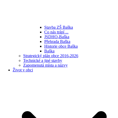
Stavba ZŠ Baška
Co nás trápí ...
JSDHO-Baška
Přehrada Baška
Historie obce Baška
Baška
Strategický plán obce 2016-2026
Technické a jiné stavby
Zapomenutá místa a názvy
Život v obci