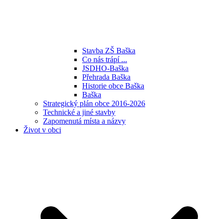
Stavba ZŠ Baška
Co nás trápí ...
JSDHO-Baška
Přehrada Baška
Historie obce Baška
Baška
Strategický plán obce 2016-2026
Technické a jiné stavby
Zapomenutá místa a názvy
Život v obci