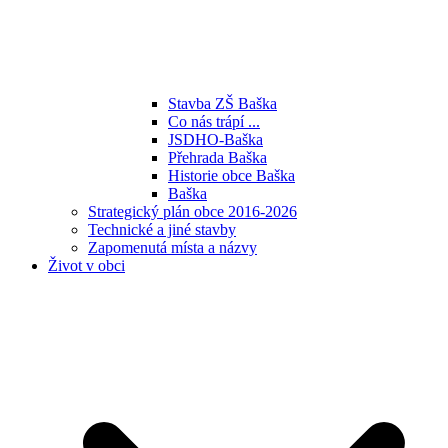
Stavba ZŠ Baška
Co nás trápí ...
JSDHO-Baška
Přehrada Baška
Historie obce Baška
Baška
Strategický plán obce 2016-2026
Technické a jiné stavby
Zapomenutá místa a názvy
Život v obci