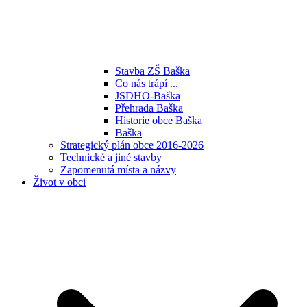
Stavba ZŠ Baška
Co nás trápí ...
JSDHO-Baška
Přehrada Baška
Historie obce Baška
Baška
Strategický plán obce 2016-2026
Technické a jiné stavby
Zapomenutá místa a názvy
Život v obci