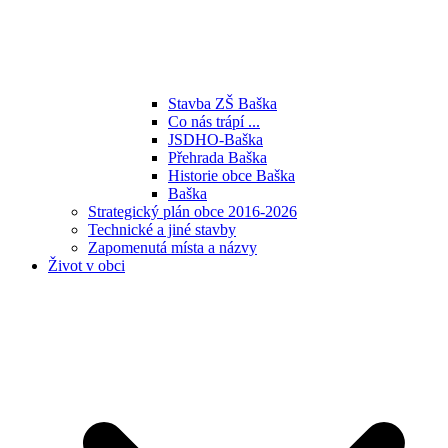
Stavba ZŠ Baška
Co nás trápí ...
JSDHO-Baška
Přehrada Baška
Historie obce Baška
Baška
Strategický plán obce 2016-2026
Technické a jiné stavby
Zapomenutá místa a názvy
Život v obci