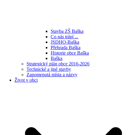
Stavba ZŠ Baška
Co nás trápí ...
JSDHO-Baška
Přehrada Baška
Historie obce Baška
Baška
Strategický plán obce 2016-2026
Technické a jiné stavby
Zapomenutá místa a názvy
Život v obci