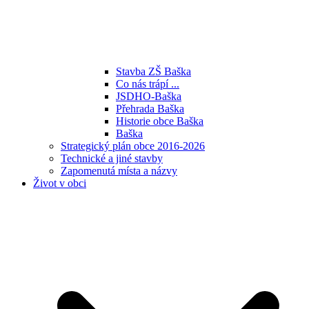
Stavba ZŠ Baška
Co nás trápí ...
JSDHO-Baška
Přehrada Baška
Historie obce Baška
Baška
Strategický plán obce 2016-2026
Technické a jiné stavby
Zapomenutá místa a názvy
Život v obci