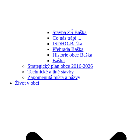
Stavba ZŠ Baška
Co nás trápí ...
JSDHO-Baška
Přehrada Baška
Historie obce Baška
Baška
Strategický plán obce 2016-2026
Technické a jiné stavby
Zapomenutá místa a názvy
Život v obci