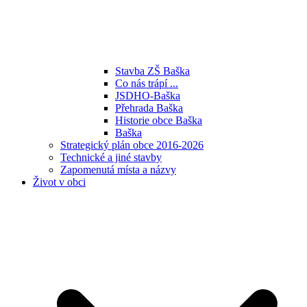
Stavba ZŠ Baška
Co nás trápí ...
JSDHO-Baška
Přehrada Baška
Historie obce Baška
Baška
Strategický plán obce 2016-2026
Technické a jiné stavby
Zapomenutá místa a názvy
Život v obci