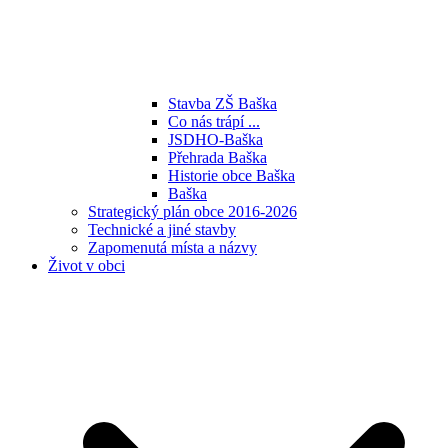
Stavba ZŠ Baška
Co nás trápí ...
JSDHO-Baška
Přehrada Baška
Historie obce Baška
Baška
Strategický plán obce 2016-2026
Technické a jiné stavby
Zapomenutá místa a názvy
Život v obci