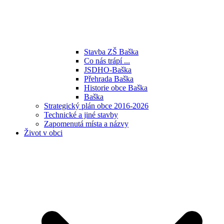
Stavba ZŠ Baška
Co nás trápí ...
JSDHO-Baška
Přehrada Baška
Historie obce Baška
Baška
Strategický plán obce 2016-2026
Technické a jiné stavby
Zapomenutá místa a názvy
Život v obci